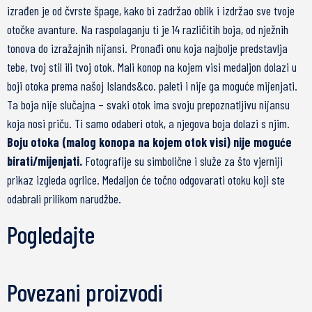
izrađen je od čvrste špage, kako bi zadržao oblik i izdržao sve tvoje
otočke avanture. Na raspolaganju ti je 14 različitih boja, od nježnih
tonova do izražajnih nijansi. Pronađi onu koja najbolje predstavlja
tebe, tvoj stil ili tvoj otok. Mali konop na kojem visi medaljon dolazi u
boji otoka prema našoj Islands&co. paleti i nije ga moguće mijenjati.
Ta boja nije slučajna – svaki otok ima svoju prepoznatljivu nijansu
koja nosi priču. Ti samo odaberi otok, a njegova boja dolazi s njim.
Boju otoka (malog konopa na kojem otok visi) nije moguće
birati/mijenjati.
Fotografije su simbolične i služe za što vjerniji
prikaz izgleda ogrlice. Medaljon će točno odgovarati otoku koji ste
odabrali prilikom narudžbe.
Pogledajte
Povezani proizvodi