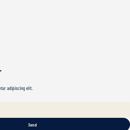
r
ur adipiscing elit.
Send