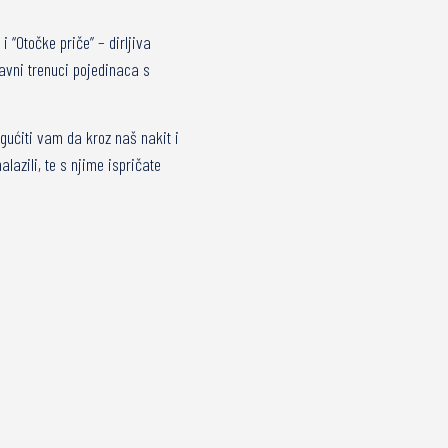
i “Otočke priče” – dirljiva
avni trenuci pojedinaca s
gućiti vam da kroz naš nakit i
lazili, te s njime ispričate