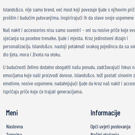
Islands&co. nije samo brend, već most koji povezuje ljude s njihovim pri
prošlim i budućim putovanjima, inspirirajući ih da slave svoje uspomene 
Naš nakit i accessories nisu samo suveniri – oni su nosive priče koje ev
sjećanja na posebne trenutke, ljude i mjesta. Kroz jedinstveni dizajn i
personalizaciju, Islands&co. nastoji potaknuti svakog pojedinca da sa s
dio ljeta, mora i života na otoku.
U budućnosti želimo dodatno obogatiti našu ponudu, zadržavajući fokus n
emocijama koje naši proizvodi donose. Islands&co. teži postati sinonim 
emotivne, nosive uspomene, nadahnjujući ljude da kroz naš nakit i acces
ispričaju priče koje će trajati generacijama.
Meni
Informacije
Naslovna
Opći uvjeti poslovanja
Trgovina
Načini plaćanja