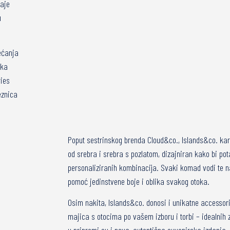
taje
u
ećanja
ika
ies
eznica
Poput sestrinskog brenda Cloud&co., Islands&co. kara
od srebra i srebra s pozlatom, dizajniran kako bi po
personaliziranih kombinacija. Svaki komad vodi te n
pomoć jedinstvene boje i oblika svakog otoka.
Osim nakita, Islands&co. donosi i unikatne accessori
majica s otocima po vašem izboru i torbi – idealnih