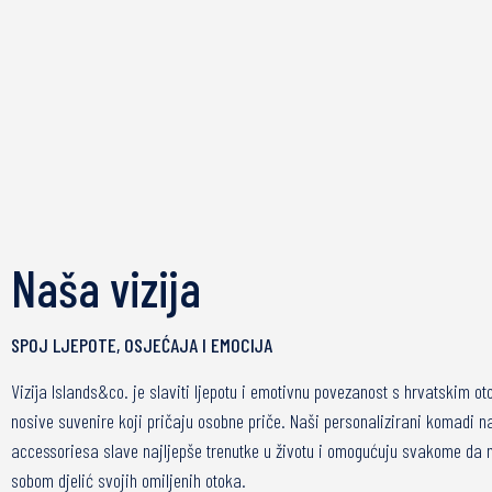
Naša vizija
SPOJ LJEPOTE, OSJEĆAJA I EMOCIJA
Vizija Islands&co. je slaviti ljepotu i emotivnu povezanost s hrvatskim o
nosive suvenire koji pričaju osobne priče. Naši personalizirani komadi na
accessoriesa slave najljepše trenutke u životu i omogućuju svakome da 
sobom djelić svojih omiljenih otoka.