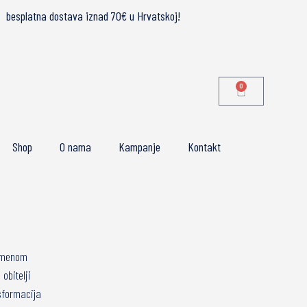
besplatna dostava iznad 70€ u Hrvatskoj!
0
Shop
O nama
Kampanje
Kontakt
 imenom
obitelji
sformacija