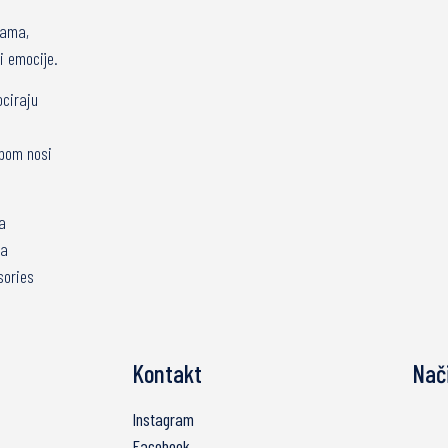
čama,
i emocije.
ociraju
obom nosi
a
za
sories
Kontakt
Nači
Instagram
Facebook