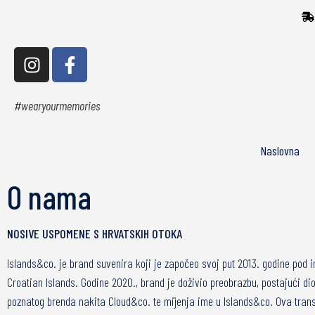
#wearyourmemories
Naslovna
O nama
NOSIVE USPOMENE S HRVATSKIH OTOKA
Islands&co. je brand suvenira koji je započeo svoj put 2013. godine pod
Croatian Islands. Godine 2020., brand je doživio preobrazbu, postajući dio 
poznatog brenda nakita Cloud&co. te mijenja ime u Islands&co. Ova tran