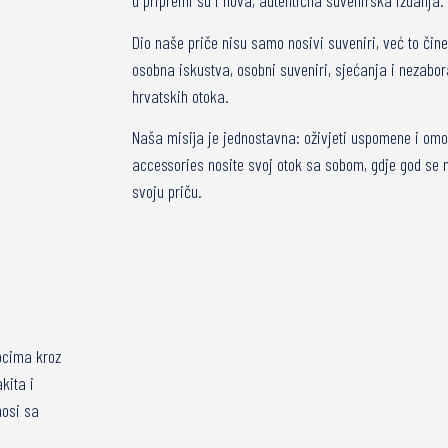
u pripremi su i nova, autentična suvenirska izdanja.
Dio naše priče nisu samo nosivi suveniri, već to čine 
osobna iskustva, osobni suveniri, sjećanja i nezabor
hrvatskih otoka.
Naša misija je jednostavna: oživjeti uspomene i omo
accessories nosite svoj otok sa sobom, gdje god se na
svoju priču.
tocima kroz
kita i
nosi sa