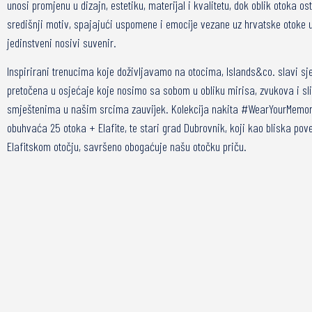
unosi promjenu u dizajn, estetiku, materijal i kvalitetu, dok oblik otoka os
središnji motiv, spajajući uspomene i emocije vezane uz hrvatske otoke 
jedinstveni nosivi suvenir.
Inspirirani trenucima koje doživljavamo na otocima, Islands&co. slavi sj
pretočena u osjećaje koje nosimo sa sobom u obliku mirisa, zvukova i sl
smještenima u našim srcima zauvijek. Kolekcija nakita #WearYourMemor
obuhvaća 25 otoka + Elafite, te stari grad Dubrovnik, koji kao bliska pov
Elafitskom otočju, savršeno obogaćuje našu otočku priču.