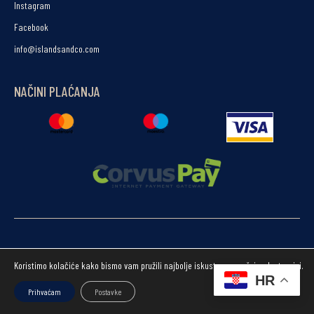
Instagram
Facebook
info@islandsandco.com
NAČINI PLAĆANJA
Islands&Co.
© Copyright –
– Sva prava pridržana.
Koristimo kolačiće kako bismo vam pružili najbolje iskustvo na našoj web stranici.
krMedia
Developed by
HR
Prihvaćam
Postavke