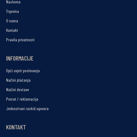
Naslovna
Trgovina
O nama
Kontakt
Pravila privatnosti
INFORMACIJE
Opći uvjeti poslovanja
Načini plaćanja
Načini dostave
Povrat / reklamacija
Jednostrani raskid ugovora
KONTAKT